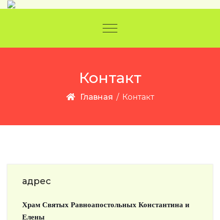
Перейти к содержанию
Переключение навигации
Контакт
Главная
/
Контакт
адрес
Храм Святых Равноапостольных Константина и
Елены