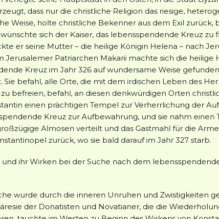
zeugt, dass nur die christliche Religion das riesige, hete
che Weise, holte christliche Bekenner aus dem Exil zurück, b
 wünschte sich der Kaiser, das lebensspendende Kreuz zu f
te er seine Mutter – die heilige Königin Helena – nach Jer
Jerusalemer Patriarchen Makarii machte sich die heilige 
nde Kreuz im Jahr 326 auf wundersame Weise gefunden. Als 
t. Sie befahl, alle Orte, die mit dem irdischen Leben des H
u befreien, befahl, an diesen denkwürdigen Orten christlic
tantin einen prächtigen Tempel zur Verherrlichung der Aufer
pendende Kreuz zur Aufbewahrung, und sie nahm einen Tei
oßzügige Almosen verteilt und das Gastmahl für die Armen 
nstantinopel zurück, wo sie bald darauf im Jahr 327 starb.
he und ihr Wirken bei der Suche nach dem lebensspendende
Kirche wurde durch die inneren Unruhen und Zwistigkeiten ge
resie der Donatisten und Novatianer, die die Wiederholung 
en, tauchte im Westen zu Beginn des Wirkens von Konstanti