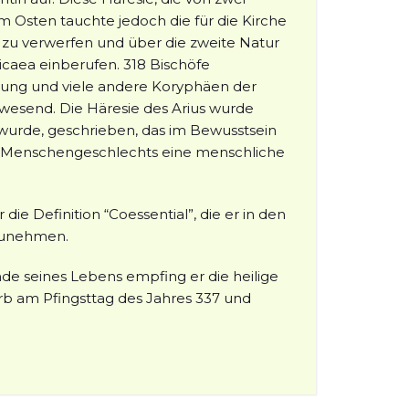
Im Osten tauchte jedoch die für die Kirche
s zu verwerfen und über die zweite Natur
Nicaea einberufen. 318 Bischöfe
lgung und viele andere Koryphäen der
anwesend. Die Häresie des Arius wurde
 wurde, geschrieben, das im Bewusstsein
zen Menschengeschlechts eine menschliche
ie Definition “Coessential”, die er in den
fzunehmen.
de seines Lebens empfing er die heilige
arb am Pfingsttag des Jahres 337 und