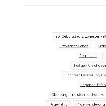
90. Geburtstag Erzpriester Fa
Erzbischof Tichon
Erzb
Fastenzeit
heiligen Gleichges
Hochfest Darstellung He
Legende Trifon
Oberbürgermeisterin orthodoxe 
Pilgerfahrt
Pilgerwanderung