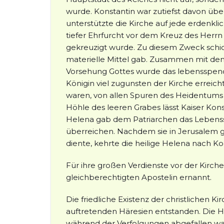
wurde. Konstantin war zutiefst davon über
unterstützte die Kirche auf jede erdenkli
tiefer Ehrfurcht vor dem Kreuz des Herrn
gekreuzigt wurde. Zu diesem Zweck schick
materielle Mittel gab. Zusammen mit dem 
Vorsehung Gottes wurde das lebensspende
Königin viel zugunsten der Kirche erreich
waren, von allen Spuren des Heidentums z
Höhle des leeren Grabes lässt Kaiser Kons
Helena gab dem Patriarchen das Lebenss
überreichen. Nachdem sie in Jerusalem gr
diente, kehrte die heilige Helena nach Ko
Für ihre großen Verdienste vor der Kirc
gleichberechtigten Apostelin ernannt.
Die friedliche Existenz der christlichen 
auftretenden Häresien entstanden. Die Hä
während der Verfolgungen abgefallen war