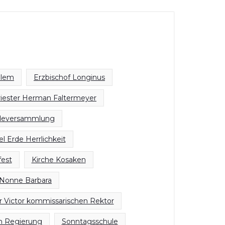
alem
Erzbischof Longinus
riester Herman Faltermeyer
eversammlung
 Erde Herrlichkeit
fest
Kirche Kosaken
 Nonne Barbara
r Victor kommissarischen Rektor
 Regierung
Sonntagsschule