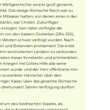
er Weltgeschichte wird er groß genannt,
chte. Das riesige Römische Reich war zu
e Mitkaiser hatten, von denen einer in der
tantin, war Christin. Zukünftiger
 erzogen. Sein Vater verfolgte die
n von den Kaisern Diokletian (284-305),
 im Westen schwer verfolgt wurden. Nach
n und Britannien proklamiert. Die erste
 ihm kontrollierten Ländern zu verkünden.
ssten Kaiser Konstantin und schmiedeten
 Kriegen mit Gottes Hilfe alle seine
ornen würde, und der Herr offenbarte ihm
in souveräner Herrscher über den
leiniger Kaiser über das gesamte Römische
h dreihundert Jahren Verfolgung durften
rum des heidnischen Staates, als
anz, die in Konstantinopel umbenannt