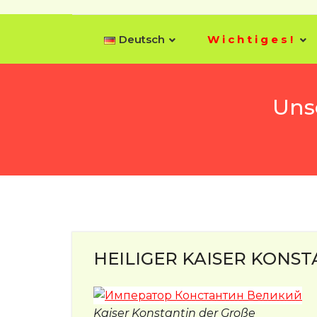
Skip to content
Deutsch
Wichtiges!
Uns
HEILIGER KAISER KONST
Kaiser Konstantin der Große