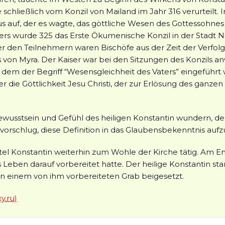
chließlich vom Konzil von Mailand im Jahr 316 verurteilt. 
us auf, der es wagte, das göttliche Wesen des Gottessohne
isers wurde 325 das Erste Ökumenische Konzil in der Stadt 
er den Teilnehmern waren Bischöfe aus der Zeit der Verfo
us von Myra. Der Kaiser war bei den Sitzungen des Konzils 
n dem der Begriff “Wesensgleichheit des Vaters” eingeführt
r die Göttlichkeit Jesu Christi, der zur Erlösung des gan
ewusstsein und Gefühl des heiligen Konstantin wundern, der d
vorschlug, diese Definition in das Glaubensbekenntnis au
el Konstantin weiterhin zum Wohle der Kirche tätig. Am En
 Leben darauf vorbereitet hatte. Der heilige Konstantin st
 in einem von ihm vorbereiteten Grab beigesetzt.
y.ru)