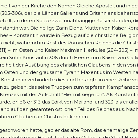
erhielt von der Kirche den Namen Gleiche Apostel, und in d
(305-306), der die Länder Galliens und Britanniens beherrs
geteilt, an deren Spitze zwei unabhängige Kaiser standen, di
stantin war. Die heilige Zarin Elena, Mutter von Kaiser Kons
s – Konstantin wurde in Bezug auf die christliche Religion
n nicht, während im Rest des Römischen Reiches die Christe
311) – im Osten und Kaiser Maximian Herkules (284-305) –
ein Sohn Konstantin 306 durch Heere zum Kaiser von Gallie
reiheit der Ausübung des christlichen Glaubens in den von
 im Osten und der grausame Tyrann Maxentius im Westen ha
Konstantin verhinderte dies und besiegte in einer Reihe von
hen zu geben, das seine Truppen zum tapferen Kampf ansp
uzes mit der Aufschrift “Hiermit siege ich”. Als Konstant
de, erließ er 313 das Edikt von Mailand, und 323, als er al
land auf den gesamten östlichen Teil des Reiches aus. Nac
u ihrem Glauben an Christus bekennen.
chworen hatte, gab er das alte Rom, das ehemalige Zent
n verlegte seine Hauptstadt in den Osten, in die Stadt Byz