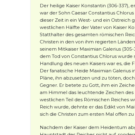
Der heilige Kaiser Konstantin (306-337), 
war der Sohn Caesar Constantius Chlorus 
dieser Zeit in ein West- und ein Ostreich 
westlichen Hälfte der Vater von Kaiser Kon
Statthalter des gesamten römischen Reiche
Christen in den von ihm regierten Länder
seinem Mitkaiser Maximian Galerius (305-
dem Tod von Constantius Chlorus wurde s
Handlung des neuen Kaisers war es, die F
Der fanatische Heide Maximian Galerius
Pläne, ihn abzusetzen und zu töten, doch 
Gegner. Er betete zu Gott, ihm ein Zeic
am Himmel das leuchtende Zeichen des Kre
westlichen Teil des Römischen Reiches wur
Reich wurde, dehnte er das Edikt von Mai
sich die Christen zum ersten Mal offen z
Nachdem der Kaiser dem Heidentum abges
Hauptstadt des Reiches nicht auf, sonder