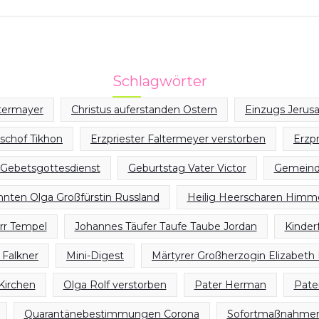
Schlagwörter
ltermayer
Christus auferstanden Ostern
Einzugs Jerus
ischof Tikhon
Erzpriester Faltermeyer verstorben
Erzp
Gebetsgottesdienst
Geburtstag Vater Victor
Gemeind
innten Olga Großfürstin Russland
Heilig Heerscharen Himmel
rr Tempel
Johannes Täufer Taufe Taube Jordan
Kinder
 Falkner
Mini-Digest
Märtyrer Großherzogin Elizabeth
Kirchen
Olga Rolf verstorben
Pater Herman
Pate
Quarantänebestimmungen Corona
Sofortmaßnahmen