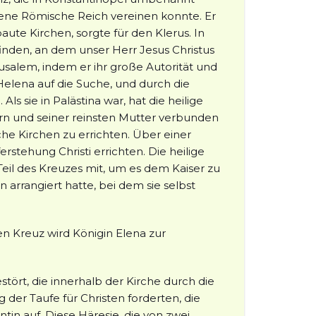
rogene Römische Reich vereinen konnte. Er
aute Kirchen, sorgte für den Klerus. In
inden, an dem unser Herr Jesus Christus
usalem, indem er ihr große Autorität und
Helena auf die Suche, und durch die
sie in Palästina war, hat die heilige
errn und seiner reinsten Mutter verbunden
he Kirchen zu errichten. Über einer
stehung Christi errichten. Die heilige
l des Kreuzes mit, um es dem Kaiser zu
arrangiert hatte, bei dem sie selbst
n Kreuz wird Königin Elena zur
stört, die innerhalb der Kirche durch die
der Taufe für Christen forderten, die
n auf. Diese Häresie, die von zwei