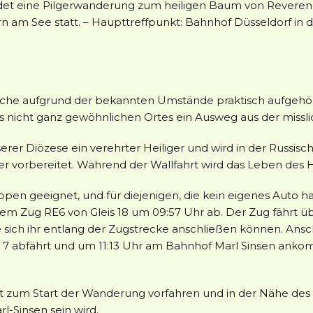
et eine Pilgerwanderung zum heiligen Baum von Reverend
rn am See statt. – Haupttreffpunkt: Bahnhof Düsseldorf in
lche aufgrund der bekannten Umstände praktisch aufgehört.
s nicht ganz gewöhnlichen Ortes ein Ausweg aus der missl
nserer Diözese ein verehrter Heiliger und wird in der Russis
ger vorbereitet. Während der Wallfahrt wird das Leben des H
uppen geeignet, und für diejenigen, die kein eigenes Auto ha
 dem Zug RE6 von Gleis 18 um 09:57 Uhr ab. Der Zug fährt 
ie sich ihr entlang der Zugstrecke anschließen können. Ans
7 abfährt und um 11:13 Uhr am Bahnhof Marl Sinsen ankomm
 zum Start der Wanderung vorfahren und in der Nähe des B
-Sinsen sein wird.