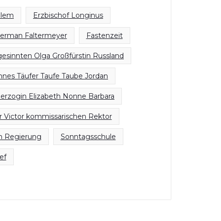
alem
Erzbischof Longinus
Herman Faltermeyer
Fastenzeit
gesinnten Olga Großfürstin Russland
nnes Täufer Taufe Taube Jordan
erzogin Elizabeth Nonne Barbara
r Victor kommissarischen Rektor
 Regierung
Sonntagsschule
ef