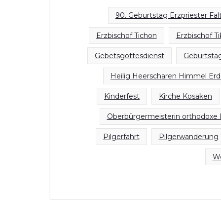
90. Geburtstag Erzpriester Fa
Erzbischof Tichon
Erzbischof T
Gebetsgottesdienst
Geburtstag
Heilig Heerscharen Himmel Erde
Kinderfest
Kirche Kosaken
Oberbürgermeisterin orthodoxe 
Pilgerfahrt
Pilgerwanderung
We