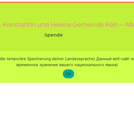
l. Konstantin und Helena Gemeinde Köln – All
Spende
iel die temporäre Speicherung deiner Landessprache) Данный веб-са
временное хранение вашего национального языка)
OK
Пожертвования / Spende
Храм открыт / Öffnungszeiten