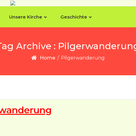
Unsere Kirche
Geschichte
Tag Archive : Pilgerwanderun
Home
/
Pilgerwanderung
erwanderung