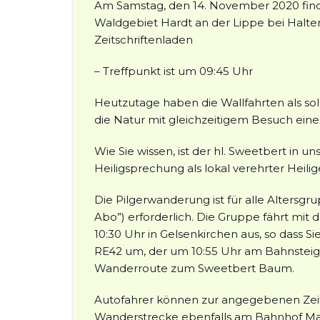
Am Samstag, den 14. November 2020 find
Waldgebiet Hardt an der Lippe bei Halte
Zeitschriftenladen
– Treffpunkt ist um 09:45 Uhr
Heutzutage haben die Wallfahrten als so
die Natur mit gleichzeitigem Besuch eine
Wie Sie wissen, ist der hl. Sweetbert in u
Heiligsprechung als lokal verehrter Heili
Die Pilgerwanderung ist für alle Altersgr
Abo”) erforderlich. Die Gruppe fährt mit
10:30 Uhr in Gelsenkirchen aus, so dass S
RE42 um, der um 10:55 Uhr am Bahnsteig 
Wanderroute zum Sweetbert Baum.
Autofahrer können zur angegebenen Zeit
Wanderstrecke ebenfalls am Bahnhof Marl