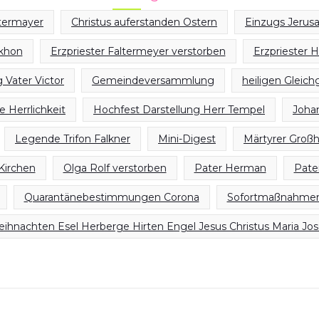
ltermayer
Christus auferstanden Ostern
Einzugs Jerus
ikhon
Erzpriester Faltermeyer verstorben
Erzpriester 
 Vater Victor
Gemeindeversammlung
heiligen Gleich
 Herrlichkeit
Hochfest Darstellung Herr Tempel
Joha
Legende Trifon Falkner
Mini-Digest
Märtyrer Großh
Kirchen
Olga Rolf verstorben
Pater Herman
Pate
Quarantänebestimmungen Corona
Sofortmaßnahmen
ihnachten Esel Herberge Hirten Engel Jesus Christus Maria Jos