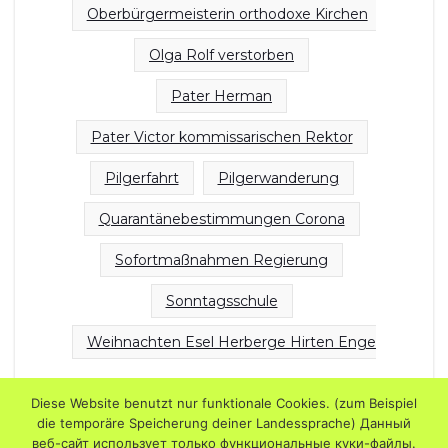
Oberbürgermeisterin orthodoxe Kirchen
Olga Rolf verstorben
Pater Herman
Pater Victor kommissarischen Rektor
Pilgerfahrt
Pilgerwanderung
Quarantänebestimmungen Corona
Sofortmaßnahmen Regierung
Sonntagsschule
Weihnachten Esel Herberge Hirten Engel Jesus Chri
Diese Website benutzt nur funktionale Cookies. (zum Beispiel
die temporäre Speicherung deiner Landessprache) Данный
веб-сайт использует только функциональные куки-файлы.