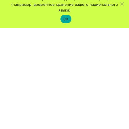
(например, временное хранение вашего национального
языка)
OK
Copyright © 2020 Hll. Konstantin und Helena Gemeinde Köln – Alle Rechte vorbehalten
Impressum
Spende
Пожертвования / Spende
Храм открыт / Öffnungszeiten