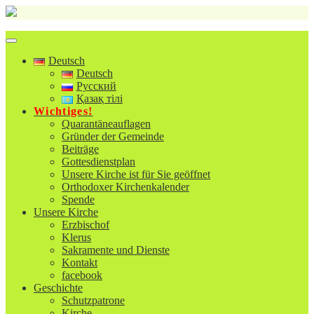
Skip
to
content
Toggle navigation
Deutsch
Deutsch
Русский
Қазақ тілі
Wichtiges!
Quarantäneauflagen
Gründer der Gemeinde
Beiträge
Gottesdienstplan
Unsere Kirche ist für Sie geöffnet
Orthodoxer Kirchenkalender
Spende
Unsere Kirche
Erzbischof
Klerus
Sakramente und Dienste
Kontakt
facebook
Geschichte
Schutzpatrone
Kirche