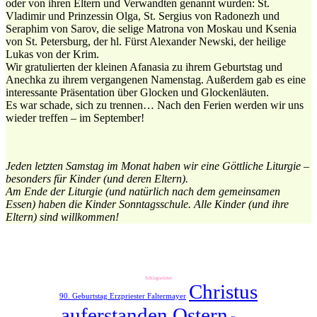
oder von ihren Eltern und Verwandten genannt wurden: St.
Vladimir und Prinzessin Olga, St. Sergius von Radonezh und
Seraphim von Sarov, die selige Matrona von Moskau und Ksenia
von St. Petersburg, der hl. Fürst Alexander Newski, der heilige
Lukas von der Krim.
Wir gratulierten der kleinen Afanasia zu ihrem Geburtstag und
Anechka zu ihrem vergangenen Namenstag. Außerdem gab es eine
interessante Präsentation über Glocken und Glockenläuten.
Es war schade, sich zu trennen… Nach den Ferien werden wir uns
wieder treffen – im September!
Jeden letzten Samstag im Monat haben wir eine Göttliche Liturgie –
besonders für Kinder (und deren Eltern).
Am Ende der Liturgie (und natürlich nach dem gemeinsamen
Essen) haben die Kinder Sonntagsschule. Alle Kinder (und ihre
Eltern) sind willkommen!
Schlagwörter
Christus
90. Geburtstag Erzpriester Faltermayer
auferstanden Ostern