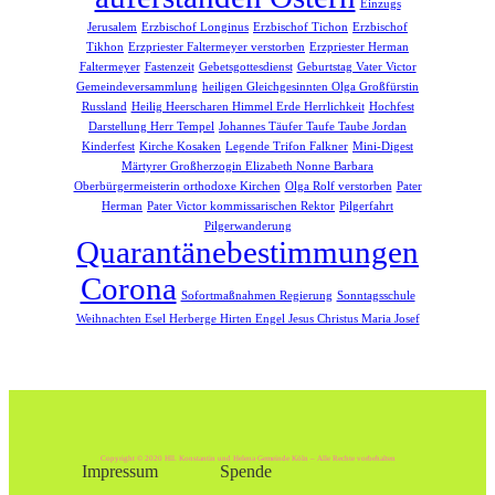
Einzugs
Jerusalem
Erzbischof Longinus
Erzbischof Tichon
Erzbischof
Tikhon
Erzpriester Faltermeyer verstorben
Erzpriester Herman
Faltermeyer
Fastenzeit
Gebetsgottesdienst
Geburtstag Vater Victor
Gemeindeversammlung
heiligen Gleichgesinnten Olga Großfürstin
Russland
Heilig Heerscharen Himmel Erde Herrlichkeit
Hochfest
Darstellung Herr Tempel
Johannes Täufer Taufe Taube Jordan
Kinderfest
Kirche Kosaken
Legende Trifon Falkner
Mini-Digest
Märtyrer Großherzogin Elizabeth Nonne Barbara
Oberbürgermeisterin orthodoxe Kirchen
Olga Rolf verstorben
Pater
Herman
Pater Victor kommissarischen Rektor
Pilgerfahrt
Pilgerwanderung
Quarantänebestimmungen
Corona
Sofortmaßnahmen Regierung
Sonntagsschule
Weihnachten Esel Herberge Hirten Engel Jesus Christus Maria Josef
Copyright © 2020 Hll. Konstantin und Helena Gemeinde Köln – Alle Rechte vorbehalten
Impressum
Spende