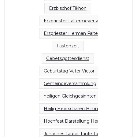
Erzbischof Tikhon
Erzpriester Faltermeyer verstorben
Erzpriester Herman Faltermeyer
Fastenzeit
Gebetsgottesdienst
Geburtstag Vater Victor
Gemeindeversammlung
heiligen Gleichgesinnten Olga Großfürstin 
Heilig Heerscharen Himmel Erde Herrlichke
Hochfest Darstellung Herr Tempel
Johannes Täufer Taufe Taube Jordan