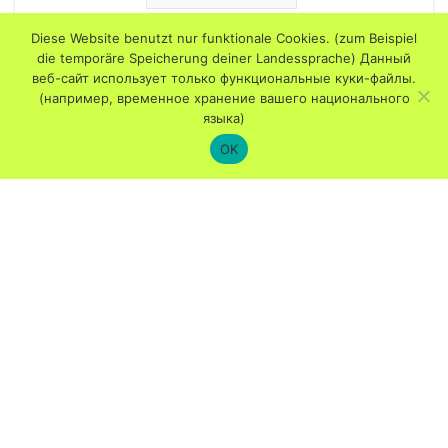
Quarantänebestimmungen Corona
Diese Website benutzt nur funktionale Cookies. (zum Beispiel
die temporäre Speicherung deiner Landessprache) Данный
Sofortmaßnahmen Regierung
веб-сайт использует только функциональные куки-файлы.
(например, временное хранение вашего национального
Sonntagsschule
языка)
OK
Weihnachten Esel Herberge Hirten Engel Je