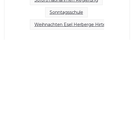
Sonntagsschule
Weihnachten Esel Herberge Hirten Engel Jesus 
Copyright © 2020 Hll. Konstantin und Helena Gemeinde Köln – Alle Rechte vorbehalten
Impressum
Spende