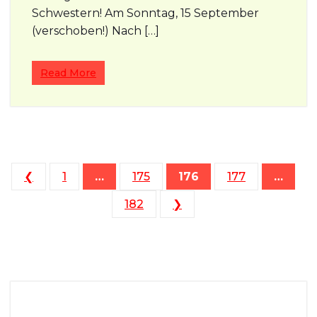
Schwestern! Am Sonntag, 15 September
(verschoben!) Nach […]
Read More
Seitennummerierung der Be
❮
1
…
175
176
177
…
182
❯