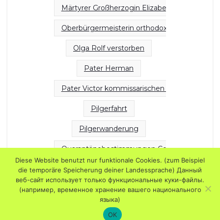
Märtyrer Großherzogin Elizabeth Nonne Barba
Oberbürgermeisterin orthodoxe Kirchen
Olga Rolf verstorben
Pater Herman
Pater Victor kommissarischen Rektor
Pilgerfahrt
Pilgerwanderung
Quarantänebestimmungen Corona
Diese Website benutzt nur funktionale Cookies. (zum Beispiel
Sofortmaßnahmen Regierung
die temporäre Speicherung deiner Landessprache) Данный
веб-сайт использует только функциональные куки-файлы.
Sonntagsschule
(например, временное хранение вашего национального
языка)
Weihnachten Esel Herberge Hirten Engel Jesu
OK